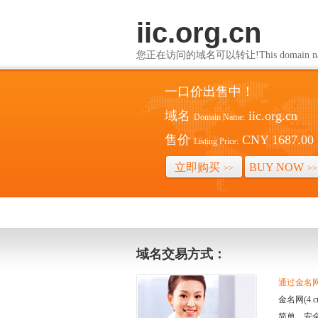
iic.org.cn
您正在访问的域名可以转让!This domain name i
一口价出售中！
域名
iic.org.cn
Domain Name:
售价
CNY 1687.00
Listing Price:
立即购买
BUY NOW
>>
>>
域名交易方式：
通过金名网(
金名网(4
简单、安