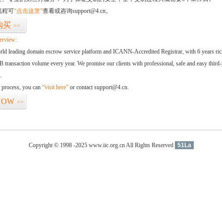
流程可
“点击这里”
查看或咨询support@4.cn。
购买
>>
erview:
orld leading domain escrow service platform and ICANN-Accredited Registrar, with 6 years ri
 transaction volume every year. We promise our clients with professional, safe and easy third-
.
d process, you can
“visit here”
or contact support@4.cn.
NOW
>>
Copyright © 1998 -2025 www.iic.org.cn All Rights Reserved
51La