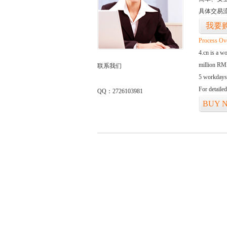
具体交易
我要
Process Ov
4.cn is a w
million RMB
联系我们
5 workdays
For detaile
QQ：2726103981
BUY 